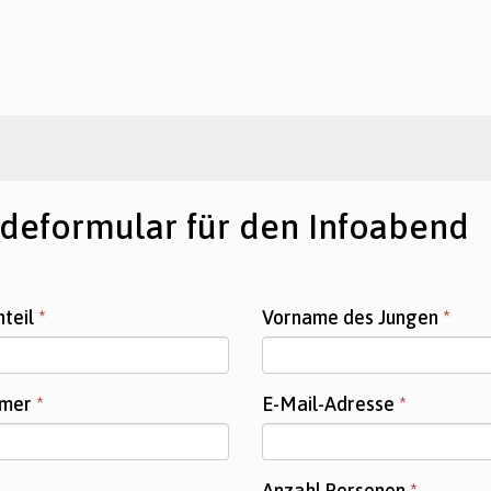
deformular für den Infoabend
nteil
*
Vorname des Jungen
*
mmer
*
E-Mail-Adresse
*
Anzahl Personen
*