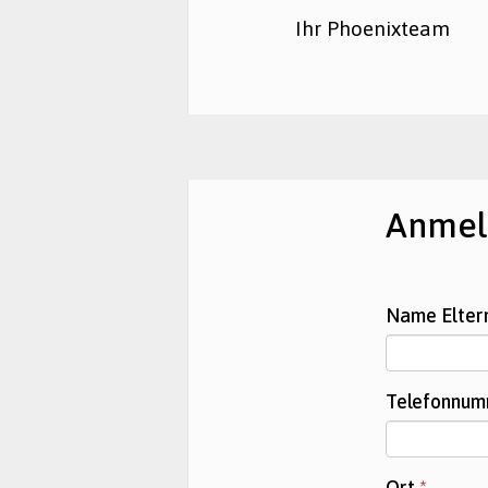
Ihr Phoenixteam
Anmel
Name Elter
Telefonnu
Ort
*