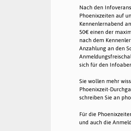
Nach den Infoverans
Phoenixzeiten auf un
Kennenlernabend anm
50€ einen der maxima
nach dem Kennenlern
Anzahlung an den So
Anmeldungsfreischal
sich für den Infoab
Sie wollen mehr wis
Phoenixzeit-Durchgan
schreiben Sie an p
Für die Phoenixzeite
und auch die Anmeldu