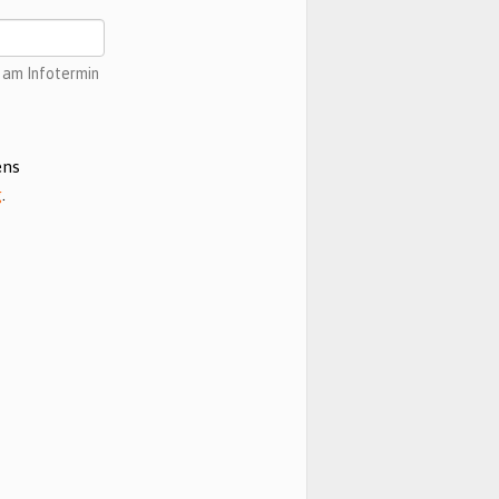
e am Infotermin
ens
g
.