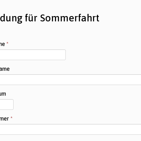
dung für Sommerfahrt
ame
*
name
tum
mmer
*